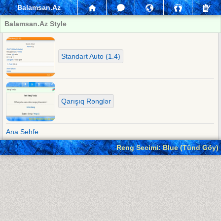
Balamsan.Az
Balamsan.Az Style
Standart Auto (1.4)
Qarışıq Rənglər
Ana Sehfe
Reng Secimi: Blue (Tünd Göy)