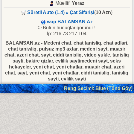
Müəllif:
Yeraz
Sürətli Auto (1.4) » Çat Sifarişi
(
10 Azn
)
wap.BALAMSAN.Az
© Bütün hüquqlar qorunur !
İp: 216.73.217.104
BALAMSAN.az - Medeni chat, chat tanisliq, chat adlari,
chat taniwliq, pulsuz mp3 axtar, medeni sayt, muasir
chat, azeri chat, sayt, ciddi tanisliq, video yukle, tanisliq
sayti, bakire qizlar, evlilik saytimedeni sayt, seks
hekayeler, yeni chat, yeni chatlar, muasir chat, azeri
chat, sayt, yeni chat, yeni chatlar, ciddi tanisliq, tanisliq
sayti, evlilik sayti
Reng Secimi: Blue (Tünd Göy)