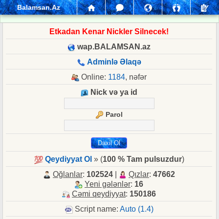
Balamsan.Az
Etkadan Kenar Nickler Silnecek!
wap.BALAMSAN.az
Adminlə Əlaqə
Online:
1184
, nəfər
Nick və ya id
Parol
Qeydiyyat Ol
» (
100 % Tam pulsuzdur
)
Oğlanlar
:
102524
|
Qızlar
:
47662
Yeni gələnlər
:
16
Cəmi qeydiyyat
:
150186
Script name:
Auto (1.4)