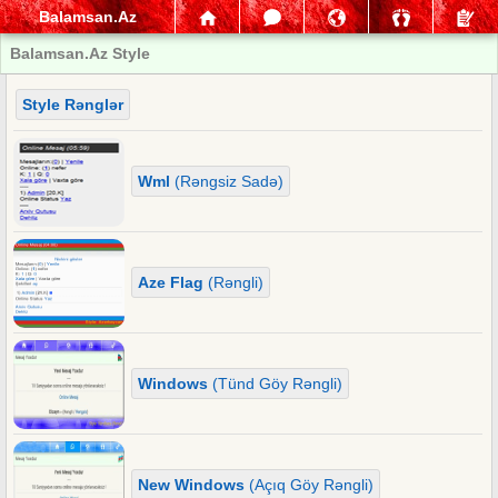
Balamsan.Az
Balamsan.Az Style
Style Rənglər
Wml
(Rəngsiz Sadə)
Aze Flag
(Rəngli)
Windows
(Tünd Göy Rəngli)
New Windows
(Açıq Göy Rəngli)