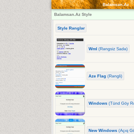
Balamsan.Az
Balamsan.Az Style
Style Rənglər
Wml
(Rəngsiz Sadə)
Aze Flag
(Rəngli)
Windows
(Tünd Göy Rə
New Windows
(Açıq Gö