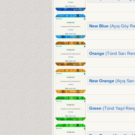
New Blue
(Açıq Göy Rə
Orange
(Tünd Sarı Rəng
New Orange
(Açıq Sarı
Green
(Tünd Yaşıl Rəng