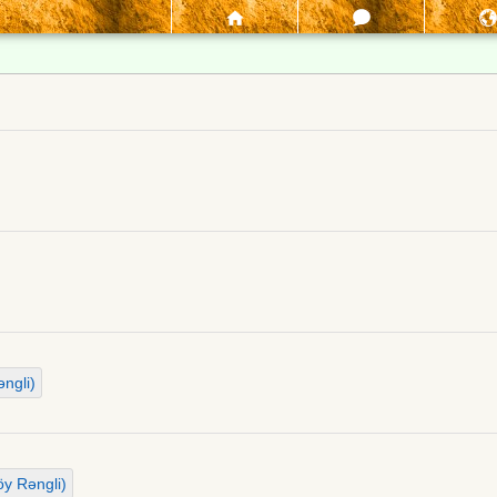
ngli)
y Rəngli)