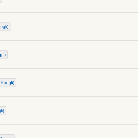
ngli)
li)
 Rəngli)
li)