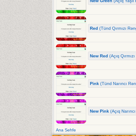
New Green
(Açıq Yaşıl 
Red
(Tünd Qırmızı Rəng
New Red
(Açıq Qırmızı 
Pink
(Tünd Narıncı Rəng
New Pink
(Açıq Narıncı
Ana Sehfe