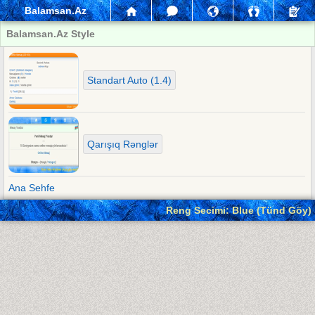
Balamsan.Az
Balamsan.Az Style
Standart Auto (1.4)
Qarışıq Rənglər
Ana Sehfe
Reng Secimi: Blue (Tünd Göy)