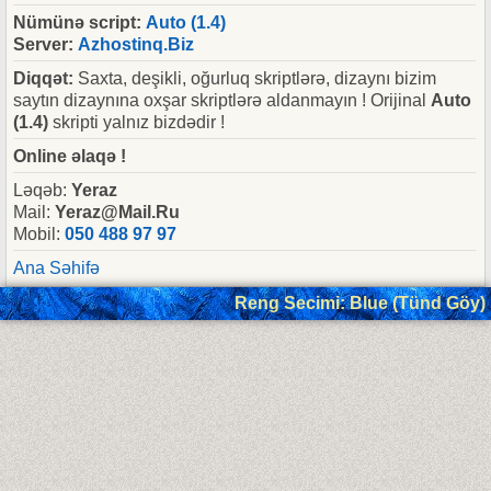
Nümünə script:
Auto (1.4)
Server:
Azhostinq.Biz
Diqqət:
Saxta, deşikli, oğurluq skriptlərə, dizaynı bizim
saytın dizaynına oxşar skriptlərə aldanmayın ! Orijinal
Auto
(1.4)
skripti yalnız bizdədir !
Online əlaqə !
Ləqəb:
Yeraz
Mail:
Yeraz@Mail.Ru
Mobil:
050 488 97 97
Ana Səhifə
Reng Secimi: Blue (Tünd Göy)