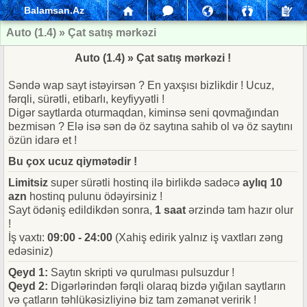
Balamsan.Az
Auto (1.4) » Çat satış mərkəzi
Auto (1.4) » Çat satış mərkəzi !
Səndə wap sayt istəyirsən ? En yaxşısı bizlikdir ! Ucuz,
fərqli, sürətli, etibarlı, keyfiyyətli !
Digər saytlarda oturmaqdan, kiminsə seni qovmağından
bezmisən ? Elə isə sən də öz saytına sahib ol və öz saytını
özün idarə et !
Bu çox ucuz qiymətədir !
Limitsiz
super sürətli hostinq ilə birlikdə sadəcə
aylıq 10
azn
hostinq pulunu ödəyirsiniz !
Sayt ödəniş edildikdən sonra,
1 saat
ərzində tam hazır olur
!
İş vaxtı:
09:00 - 24:00
(Xahiş edirik yalnız iş vaxtları zəng
edəsiniz)
Qeyd 1:
Saytın skripti və qurulması pulsuzdur !
Qeyd 2:
Digərlərindən fərqli olaraq bizdə yığılan saytların
və çatların təhlükəsizliyinə biz tam zəmanət veririk !