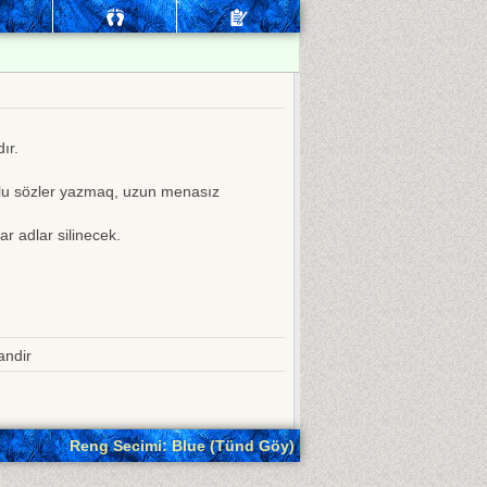
ır.
nlu sözler yazmaq, uzun menasız
ar adlar silinecek.
andir
Reng Secimi: Blue (Tünd Göy)