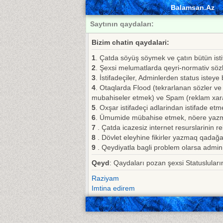
Balamsan.Az
Saytının qaydaları:
Bizim chatin qaydalari:
1
. Çatda söyüş söymek ve çatın bütün isti
2
. Şexsi melumatlarda qeyri-normativ sözl
3
. İstifadeçiler, Adminlerden status isteye
4
. Otaqlarda Flood (tekrarlanan sözler 
mubahiseler etmek) ve Spam (reklam xara
5
. Oxşar istifadeçi adlarindan istifade etm
6
. Ümumide mübahise etmek, nöere yaz
7
. Çatda icazesiz internet resurslarinin re
8
. Dövlet eleyhine fikirler yazmaq qadağa
9
. Qeydiyatla bagli problem olarsa admin
Qeyd
: Qaydaları pozan şexsi Statuslul
Raziyam
Imtina edirem