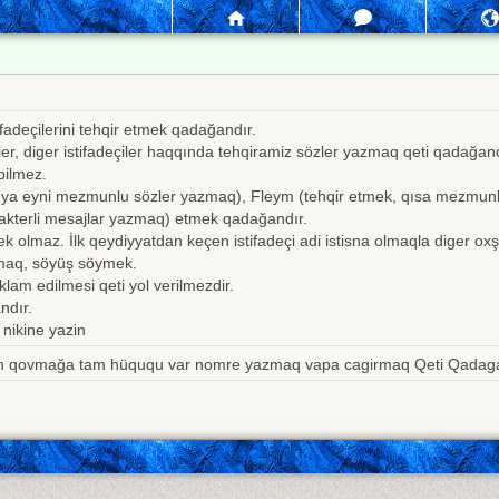
fadeçilerini tehqir etmek qadağandır.
er, diger istifadeçiler haqqında tehqiramiz sözler yazmaq qeti qadağand
 bilmez.
ve ya eyni mezmunlu sözler yazmaq), Fleym (tehqir etmek, qısa mezmu
kterli mesajlar yazmaq) etmek qadağandır.
ek olmaz. İlk qeydiyyatdan keçen istifadeçi adi istisna olmaqla diger oxş
maq, söyüş söymek.
klam edilmesi qeti yol verilmezdir.
ndır.
 nikine yazin
arın qovmağa tam hüququ var nomre yazmaq vapa cagirmaq Qeti Qadag