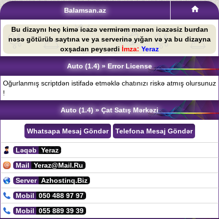
Balamsan.az
Bu dizaynı heç kimə icazə vermirəm mənən icazəsiz burdan
nəsə götürüb saytına ve ya serverinə yığan və ya bu dizayna
oxşadan peysərdi
İmza:
Yeraz
Auto (1.4) » Error License
Oğurlanmış scriptdən istifadə etməklə chatınızı riskə atmış olursunuz
!
Auto (1.4) » Çat Satış Mərkəzi
Whatsapa Mesaj Göndər
Telefona Mesaj Göndər
Ləqəb
Yeraz
Mail
Yeraz@Mail.Ru
Server
Azhostinq.Biz
Mobil
050 488 97 97
Mobil
055 889 39 39