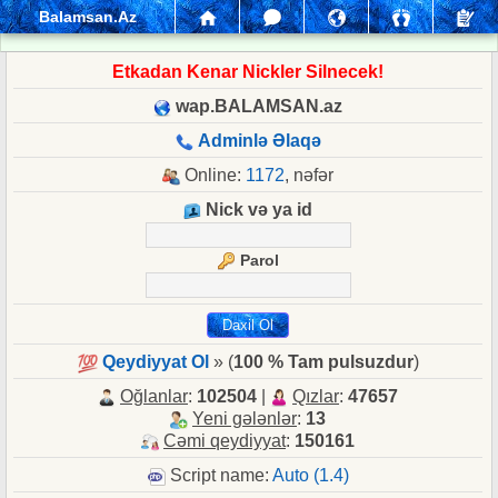
Balamsan.Az
Etkadan Kenar Nickler Silnecek!
wap.BALAMSAN.az
Adminlə Əlaqə
Online:
1172
, nəfər
Nick və ya id
Parol
Qeydiyyat Ol
» (
100 % Tam pulsuzdur
)
Oğlanlar
:
102504
|
Qızlar
:
47657
Yeni gələnlər
:
13
Cəmi qeydiyyat
:
150161
Script name:
Auto (1.4)