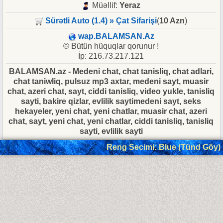
Müəllif:
Yeraz
Sürətli Auto (1.4) » Çat Sifarişi
(
10 Azn
)
wap.BALAMSAN.Az
© Bütün hüquqlar qorunur !
İp: 216.73.217.121
BALAMSAN.az - Medeni chat, chat tanisliq, chat adlari,
chat taniwliq, pulsuz mp3 axtar, medeni sayt, muasir
chat, azeri chat, sayt, ciddi tanisliq, video yukle, tanisliq
sayti, bakire qizlar, evlilik saytimedeni sayt, seks
hekayeler, yeni chat, yeni chatlar, muasir chat, azeri
chat, sayt, yeni chat, yeni chatlar, ciddi tanisliq, tanisliq
sayti, evlilik sayti
Reng Secimi: Blue (Tünd Göy)