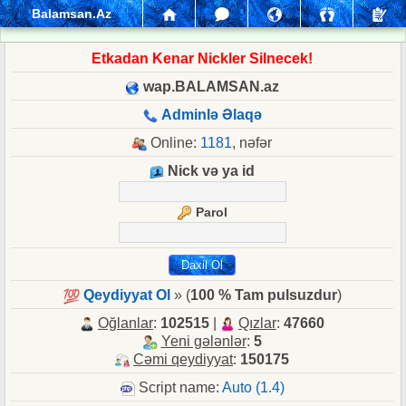
Balamsan.Az
Etkadan Kenar Nickler Silnecek!
wap.BALAMSAN.az
Adminlə Əlaqə
Online:
1181
, nəfər
Nick və ya id
Parol
Qeydiyyat Ol
» (
100 % Tam pulsuzdur
)
Oğlanlar
:
102515
|
Qızlar
:
47660
Yeni gələnlər
:
5
Cəmi qeydiyyat
:
150175
Script name:
Auto (1.4)