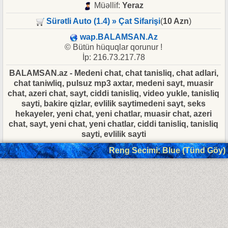
Müəllif:
Yeraz
Sürətli Auto (1.4) » Çat Sifarişi
(
10 Azn
)
wap.BALAMSAN.Az
© Bütün hüquqlar qorunur !
İp: 216.73.217.78
BALAMSAN.az - Medeni chat, chat tanisliq, chat adlari,
chat taniwliq, pulsuz mp3 axtar, medeni sayt, muasir
chat, azeri chat, sayt, ciddi tanisliq, video yukle, tanisliq
sayti, bakire qizlar, evlilik saytimedeni sayt, seks
hekayeler, yeni chat, yeni chatlar, muasir chat, azeri
chat, sayt, yeni chat, yeni chatlar, ciddi tanisliq, tanisliq
sayti, evlilik sayti
Reng Secimi: Blue (Tünd Göy)