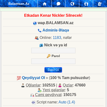
Balamsan.Az
Etkadan Kenar Nickler Silnecek!
wap.BALAMSAN.az
Adminlə Əlaqə
Online:
1183
, nəfər
Nick və ya id
Parol
Qeydiyyat Ol
» (
100 % Tam pulsuzdur
)
Oğlanlar
:
102515
|
Qızlar
:
47660
Yeni gələnlər
:
5
Cəmi qeydiyyat
:
150175
Script name:
Auto (1.4)