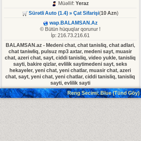
Müəllif:
Yeraz
Sürətli Auto (1.4) » Çat Sifarişi
(
10 Azn
)
wap.BALAMSAN.Az
© Bütün hüquqlar qorunur !
İp: 216.73.216.61
BALAMSAN.az - Medeni chat, chat tanisliq, chat adlari,
chat taniwliq, pulsuz mp3 axtar, medeni sayt, muasir
chat, azeri chat, sayt, ciddi tanisliq, video yukle, tanisliq
sayti, bakire qizlar, evlilik saytimedeni sayt, seks
hekayeler, yeni chat, yeni chatlar, muasir chat, azeri
chat, sayt, yeni chat, yeni chatlar, ciddi tanisliq, tanisliq
sayti, evlilik sayti
Reng Secimi: Blue (Tünd Göy)