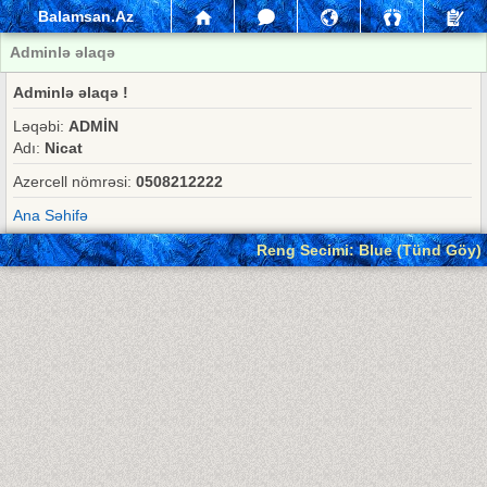
Balamsan.Az
Adminlə əlaqə
Adminlə əlaqə !
Ləqəbi:
ADMİN
Adı:
Nicat
Azercell nömrəsi:
0508212222
Ana Səhifə
Reng Secimi: Blue (Tünd Göy)