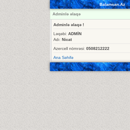
Balamsan.Az
Adminlə əlaqə
Adminlə əlaqə !
Ləqəbi:
ADMİN
Adı:
Nicat
Azercell nömrəsi:
0508212222
Ana Səhifə