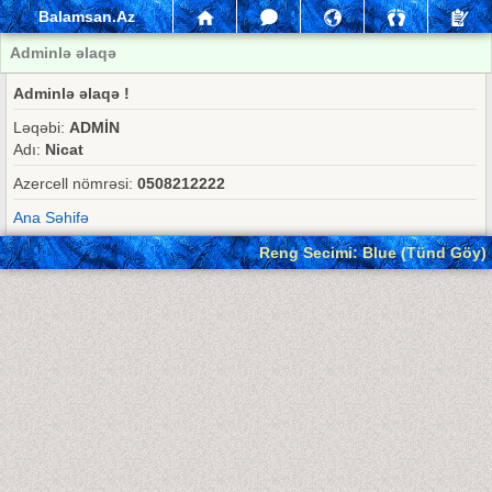
Balamsan.Az
Adminlə əlaqə
Adminlə əlaqə !
Ləqəbi:
ADMİN
Adı:
Nicat
Azercell nömrəsi:
0508212222
Ana Səhifə
Reng Secimi: Blue (Tünd Göy)